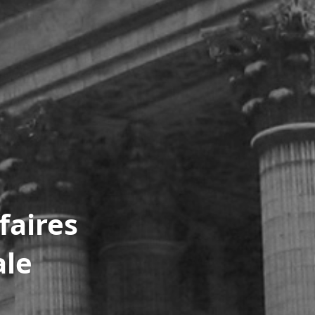
faires
ale